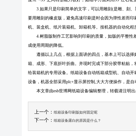
3.如果只是印刷简单的文字，可以用雕刻(是雕、刻、
要用雕刻的橡皮版，避免高速印刷是时会因为弹性差而印
机、装盒机、纸片装箱机、卸箱机等。按机器的自动化程
4.树脂版制作工艺影响到印刷的质量，如版的平整性差
成使用周期的降低。
遵循以上几点，根据上面讲的四点，基本上可以
箱、成形、下底折叶折曲。并现时完成下部分胶带粘贴，
给装箱机的专用设备。纸箱设备自动纸箱成型机、自动开箱机
设备，机器全部采用plc+显示屏控制,大大方便操作，是
本文章由esb世博网纸箱设备编辑整理，转载请注明
上一个：
纸箱设备印刷版如何固定呢
下一个：
纸箱设备露白的原因是什么？