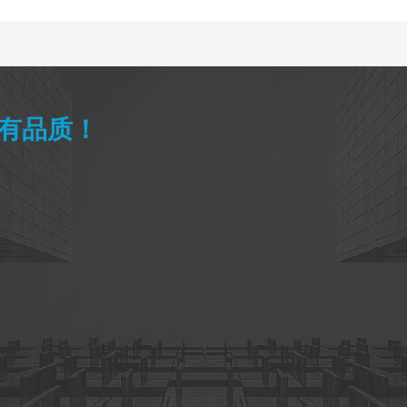
唯有品质！
。