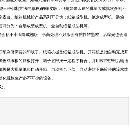
塑三种创制方法的总称)的橡皮版，但是如果印刷的批量大或批次多则不
刷露白。纸箱机械按产品系列可分为：纸箱成型机、纸盒成型机、装箱
度可分为：自动成型成型机、全自动纸箱成型机等。
会粘不牢固造成翘版，杀菌处理不好版会有黏性转墨差，后曝光也会造
选择好印刷所需要的印版了。纸箱机械是纸箱成型机、开箱机是指自动完成开
将叠成纸板的箱板打开，箱子底部按一定程序折合，并用胶带密封后输送
是大批量纸箱自动开箱、自动折合下盖、自动密封下底胶带的流水线
自动化规模生产必不可少的设备。
出处。